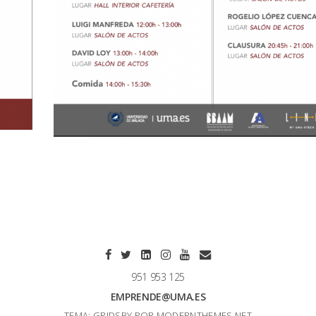
951 953 125
EMPRENDE@UMA.ES
TEMA: GRIDSBY POR
MODERNTHEMES.NET