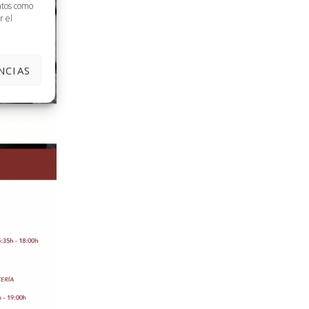
datos como
r el
NCIAS