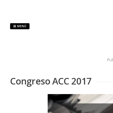
Saltar
al
contenido
MENÚ
PU
Congreso ACC 2017