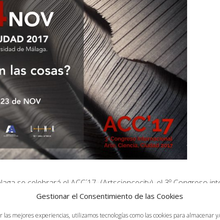
álaga
se celebrará el ACC´17 (
Artsciencecity
), el 3º Congreso in
Gestionar el Consentimiento de las Cookies
r las mejores experiencias, utilizamos tecnologías como las cookies para almacenar y