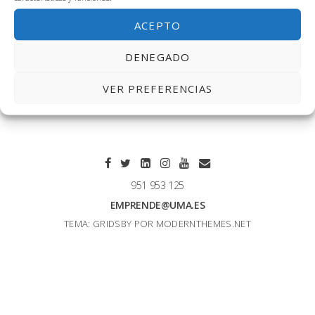
Parece que no hemos podido encontrar lo que estás
ACEPTO
buscando. Quizá pueda ayudarte una búsqueda.
DENEGADO
Buscar:
VER PREFERENCIAS
951 953 125
EMPRENDE@UMA.ES
TEMA: GRIDSBY POR
MODERNTHEMES.NET