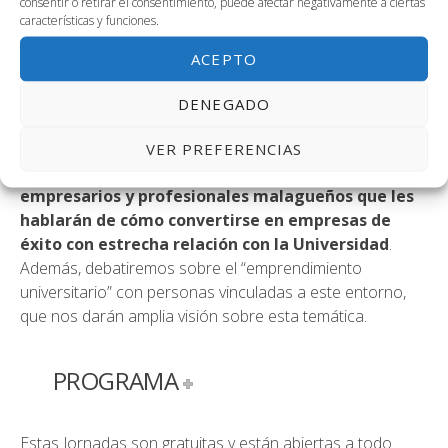
consentir o retirar el consentimiento, puede afectar negativamente a ciertas
Ante la situación actual de desempleo que el sector
características y funciones.
juvenil sufre, la opción de la creación de empresas se
convierte en una alternativa más que a tener en cuenta
ACEPTO
como fórmula de desarrollo profesional.
DENEGADO
Por ello,
con estas jornadas pretendemos trasladar
a los estudiantes y emprendedores de nuestra
VER PREFERENCIAS
provincia, la experiencia y conocimientos de
empresarios y profesionales malagueños que les
hablarán de cómo convertirse en empresas de
éxito con estrecha relación con la Universidad
.
Además, debatiremos sobre el “emprendimiento
universitario” con personas vinculadas a este entorno,
que nos darán amplia visión sobre esta temática.
PROGRAMA
Estas Jornadas son gratuitas y están abiertas a todo