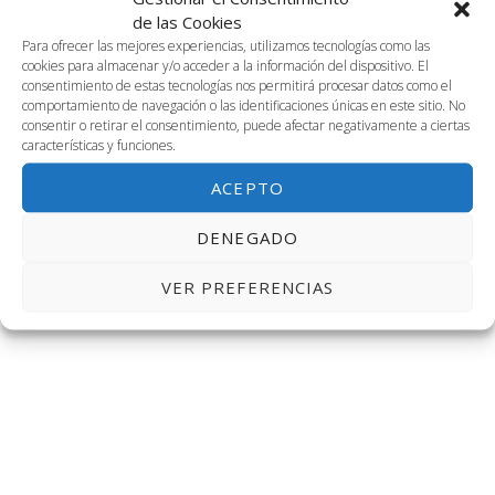
2025-04-28
Naveg
Na
BUSCAR
de las Cookies
DÍA
28
Selecciona
Para ofrecer las mejores experiencias, utilizamos tecnologías como las
de
de
cookies para almacenar y/o acceder a la información del dispositivo. El
la
Día anterior
Siguiente día
consentimiento de estas tecnologías nos permitirá procesar datos como el
fecha.
abril,
vis
comportamiento de navegación o las identificaciones únicas en este sitio. No
búsq
consentir o retirar el consentimiento, puede afectar negativamente a ciertas
características y funciones.
de
2025
SUSCRIBIRSE AL CALENDARIO
y
ACEPTO
Ev
vistas
DENEGADO
de
VER PREFERENCIAS
Event