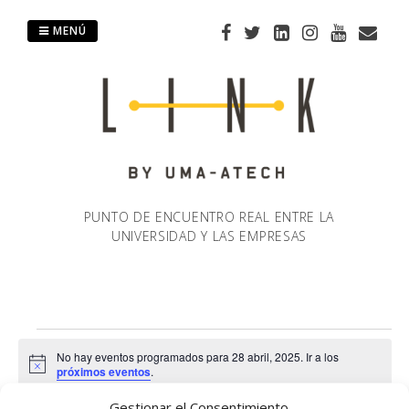
Saltar
al
MENÚ
contenido
PUNTO DE ENCUENTRO REAL ENTRE LA
UNIVERSIDAD Y LAS EMPRESAS
Eventos
No hay eventos programados para 28 abril, 2025. Ir a los
Aviso
próximos eventos
.
en
Gestionar el Consentimiento