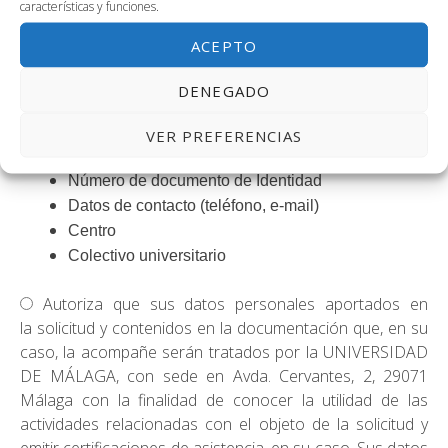
características y funciones.
Los datos solicitados son recabados con el objeto de
gestionar su solicitud de inscripción a la actividad
ACEPTO
Generación Espontánea: K-Projects en la UPV.
DENEGADO
Los datos solicitados serán los referidos a:
VER PREFERENCIAS
Nombre y apellidos
Número de documento de Identidad
Datos de contacto (teléfono, e-mail)
Centro
Colectivo universitario
Autoriza que sus datos personales aportados en
la solicitud y contenidos en la documentación que, en su
caso, la acompañe serán tratados por la UNIVERSIDAD
DE MÁLAGA, con sede en Avda. Cervantes, 2, 29071
Málaga con la finalidad de conocer la utilidad de las
actividades relacionadas con el objeto de la solicitud y
emitir certificaciones de asistencia, en su caso. Sus datos