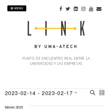
Saltar
al
MENÚ
contenido
PUNTO DE ENCUENTRO REAL ENTRE LA
UNIVERSIDAD Y LAS EMPRESAS
Eventos
2023-02-14
 - 
2023-02-17
Naveg
Na
BUSCAR
LIST
Selecciona
de
de
la
febrero 2023