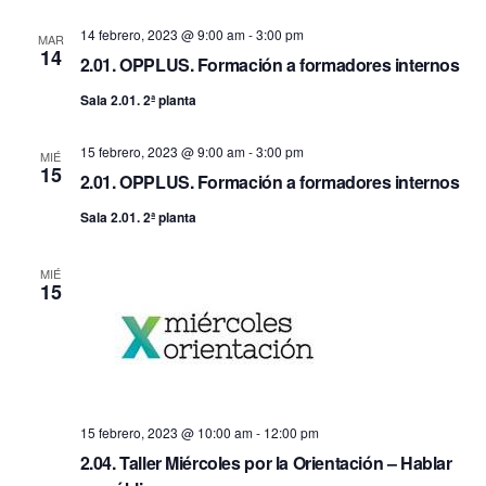
fecha.
vis
búsq
14 febrero, 2023 @ 9:00 am
-
3:00 pm
MAR
14
de
2.01. OPPLUS. Formación a formadores internos
y
Sala 2.01. 2ª planta
Ev
vistas
15 febrero, 2023 @ 9:00 am
-
3:00 pm
MIÉ
15
2.01. OPPLUS. Formación a formadores internos
de
Sala 2.01. 2ª planta
Event
MIÉ
15
15 febrero, 2023 @ 10:00 am
-
12:00 pm
2.04. Taller Miércoles por la Orientación – Hablar