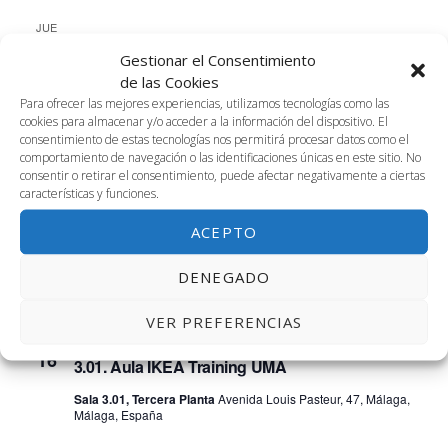
JUE
16
Gestionar el Consentimiento
de las Cookies
Para ofrecer las mejores experiencias, utilizamos tecnologías como las
cookies para almacenar y/o acceder a la información del dispositivo. El
consentimiento de estas tecnologías nos permitirá procesar datos como el
comportamiento de navegación o las identificaciones únicas en este sitio. No
consentir o retirar el consentimiento, puede afectar negativamente a ciertas
características y funciones.
16 febrero, 2023 @ 9:00 am
-
6:00 pm
ACEPTO
Coworking: Workshop Viewnext
Coworking, Cuarta Planta
Avenida Louis Pasteur, 47, Málaga,
DENEGADO
Málaga, España
VER PREFERENCIAS
16 febrero, 2023 @ 10:00 am
-
2:00 pm
JUE
16
3.01. Aula IKEA Training UMA
Sala 3.01, Tercera Planta
Avenida Louis Pasteur, 47, Málaga,
Málaga, España