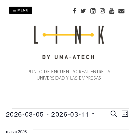
Saltar
al
MENÚ
contenido
PUNTO DE ENCUENTRO REAL ENTRE LA
UNIVERSIDAD Y LAS EMPRESAS
Eventos
2026-03-05
 - 
2026-03-11
Naveg
Na
BUSCAR
LIST
Selecciona
de
de
la
marzo 2026