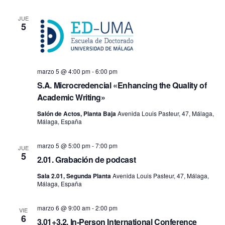
fecha.
vis
búsq
JUE
5
de
y
Ev
vistas
marzo 5 @ 4:00 pm
-
6:00 pm
de
S.A. Microcredencial «Enhancing the Quality of
Academic Writing»
Event
Salón de Actos, Planta Baja
Avenida Louis Pasteur, 47, Málaga,
Málaga, España
marzo 5 @ 5:00 pm
-
7:00 pm
JUE
5
2.01. Grabación de podcast
Sala 2.01, Segunda Planta
Avenida Louis Pasteur, 47, Málaga,
Málaga, España
marzo 6 @ 9:00 am
-
2:00 pm
VIE
6
3.01+3.2. In-Person International Conference