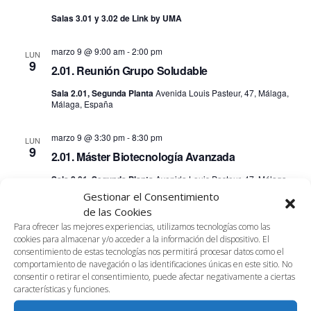
Salas 3.01 y 3.02 de Link by UMA
marzo 9 @ 9:00 am
-
2:00 pm
LUN
9
2.01. Reunión Grupo Soludable
Sala 2.01, Segunda Planta
Avenida Louis Pasteur, 47, Málaga,
Málaga, España
marzo 9 @ 3:30 pm
-
8:30 pm
LUN
9
2.01. Máster Biotecnología Avanzada
Sala 2.01, Segunda Planta
Avenida Louis Pasteur, 47, Málaga,
Málaga, España
Gestionar el Consentimiento
de las Cookies
marzo 10 @ 9:00 am
-
2:00 pm
Para ofrecer las mejores experiencias, utilizamos tecnologías como las
MAR
10
cookies para almacenar y/o acceder a la información del dispositivo. El
3.01. Univergem: sesión formativa
consentimiento de estas tecnologías nos permitirá procesar datos como el
comportamiento de navegación o las identificaciones únicas en este sitio. No
Sala 3.01, Tercera Planta
Avenida Louis Pasteur, 47, Málaga,
Málaga, España
consentir o retirar el consentimiento, puede afectar negativamente a ciertas
características y funciones.
marzo 10 @ 1:30 pm
-
3:00 pm