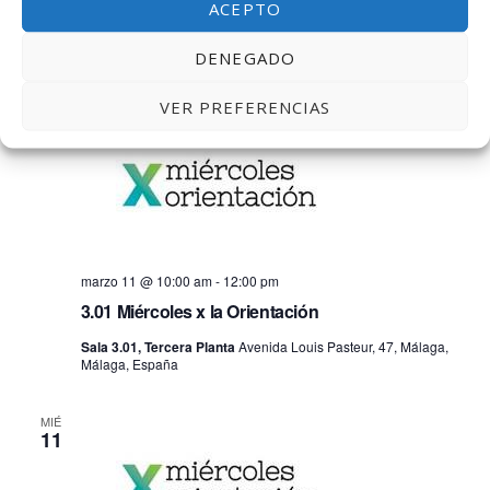
MAR
ACEPTO
10
CW. Visita alumnando Marketing
DENEGADO
Coworking, 4ª planta de Link by UMA
VER PREFERENCIAS
MIÉ
11
marzo 11 @ 10:00 am
-
12:00 pm
3.01 Miércoles x la Orientación
Sala 3.01, Tercera Planta
Avenida Louis Pasteur, 47, Málaga,
Málaga, España
MIÉ
11