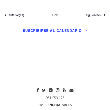
Eventos
Eventos
anterior(es)
Hoy
siguiente(s)
SUSCRIBIRSE AL CALENDARIO
951 953 125
EMPRENDE@UMA.ES