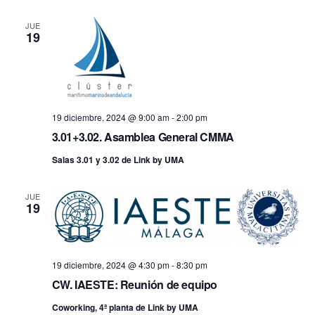
fecha.
vis
búsq
JUE
19
de
y
Ev
vistas
de
19 diciembre, 2024 @ 9:00 am
-
2:00 pm
3.01+3.02. Asamblea General CMMA
Event
Salas 3.01 y 3.02 de Link by UMA
JUE
19
19 diciembre, 2024 @ 4:30 pm
-
8:30 pm
CW. IAESTE: Reunión de equipo
Coworking, 4ª planta de Link by UMA