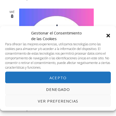
MIÉ
8
Gestionar el Consentimiento
de las Cookies
Para ofrecer las mejores experiencias, utilizamos tecnologías como las
cookies para almacenar y/o acceder a la información del dispositivo. El
consentimiento de estas tecnologías nos permitirá procesar datos como el
comportamiento de navegación o las identificaciones únicas en este sitio. No
consentir o retirar el consentimiento, puede afectar negativamente a ciertas
características y funciones.
ACEPTO
DENEGADO
8 enero, 2025 @ 10:30 am
-
12:30 pm
2.01. Podcast «Living la vida española»
VER PREFERENCIAS
Sala 2.01, Segunda Planta
Avenida Louis Pasteur, 47, Málaga,
Málaga, España