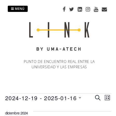
Saltar
al
MENÚ
contenido
PUNTO DE ENCUENTRO REAL ENTRE LA
UNIVERSIDAD Y LAS EMPRESAS
Eventos
2024-12-19
 - 
2025-01-16
Naveg
Na
BUSCAR
LIST
Selecciona
de
de
la
diciembre 2024