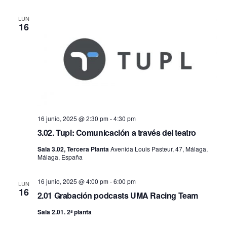
fecha.
vis
búsq
LUN
16
de
y
Ev
vistas
de
Event
16 junio, 2025 @ 2:30 pm
-
4:30 pm
3.02. Tupl: Comunicación a través del teatro
Sala 3.02, Tercera Planta
Avenida Louis Pasteur, 47, Málaga,
Málaga, España
16 junio, 2025 @ 4:00 pm
-
6:00 pm
LUN
16
2.01 Grabación podcasts UMA Racing Team
Sala 2.01. 2ª planta