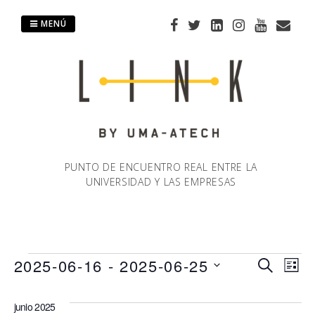
Saltar
al
MENÚ
contenido
PUNTO DE ENCUENTRO REAL ENTRE LA
UNIVERSIDAD Y LAS EMPRESAS
Eventos
2025-06-16
 - 
2025-06-25
Naveg
Na
BUSCAR
LIST
Selecciona
de
de
la
junio 2025