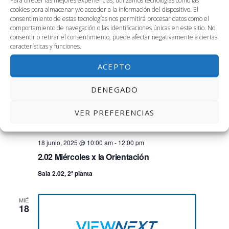
17
Para ofrecer las mejores experiencias, utilizamos tecnologías como las
3.01. Dar clase con la boca cerrada: Aprender
cookies para almacenar y/o acceder a la información del dispositivo. El
Haciendo
consentimiento de estas tecnologías nos permitirá procesar datos como el
comportamiento de navegación o las identificaciones únicas en este sitio. No
Sala 3.01, Tercera Planta
Avenida Louis Pasteur, 47, Málaga,
consentir o retirar el consentimiento, puede afectar negativamente a ciertas
Málaga, España
características y funciones.
ACEPTO
MIÉ
18
DENEGADO
VER PREFERENCIAS
18 junio, 2025 @ 10:00 am
-
12:00 pm
2.02 Miércoles x la Orientación
Sala 2.02, 2ª planta
MIÉ
18