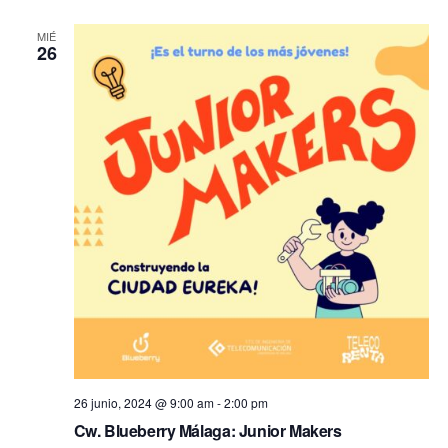
fecha.
vis
búsq
MIÉ
26
de
y
Ev
vistas
de
Event
26 junio, 2024 @ 9:00 am
-
2:00 pm
Cw. Blueberry Málaga: Junior Makers