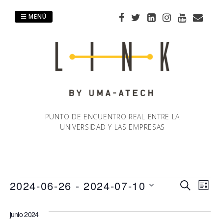
Saltar
al
MENÚ
contenido
PUNTO DE ENCUENTRO REAL ENTRE LA
UNIVERSIDAD Y LAS EMPRESAS
Eventos
2024-06-26
 - 
2024-07-10
Naveg
Na
BUSCAR
LIST
Selecciona
de
de
la
junio 2024