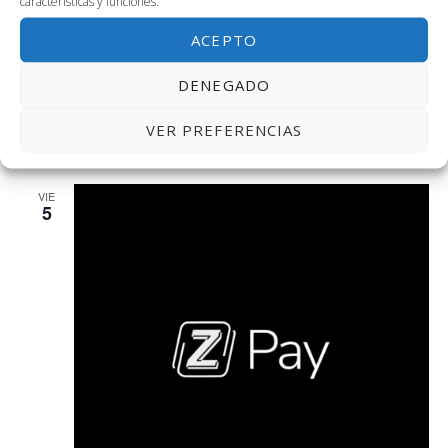
características y funciones.
ACEPTO
DENEGADO
4 julio, 2024 @ 9:00 am
-
3:00 pm
CW. OPPLUS: Equipo MGE & Cultura
VER PREFERENCIAS
Coworking, 4ª planta de Link by UMA
VIE
5