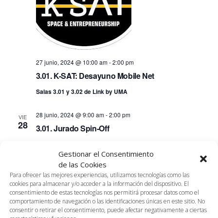
27 junio, 2024 @ 10:00 am
-
2:00 pm
3.01. K-SAT: Desayuno Mobile Net
Salas 3.01 y 3.02 de Link by UMA
28 junio, 2024 @ 9:00 am
-
2:00 pm
VIE
28
3.01. Jurado Spin-Off
Salas 3.01 y 3.02 de Link by UMA
Gestionar el Consentimiento
de las Cookies
julio 2024
Para ofrecer las mejores experiencias, utilizamos tecnologías como las
cookies para almacenar y/o acceder a la información del dispositivo. El
consentimiento de estas tecnologías nos permitirá procesar datos como el
JUE
comportamiento de navegación o las identificaciones únicas en este sitio. No
4
consentir o retirar el consentimiento, puede afectar negativamente a ciertas