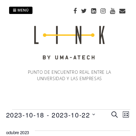
Saltar
al
MENÚ
contenido
PUNTO DE ENCUENTRO REAL ENTRE LA
UNIVERSIDAD Y LAS EMPRESAS
Eventos
2023-10-18
 - 
2023-10-22
Naveg
Na
BUSCAR
LIST
Selecciona
de
de
la
octubre 2023