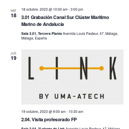
fecha.
vis
búsq
18 octubre, 2023 @ 10:00 am
-
3:00 pm
MIÉ
18
de
3.01 Grabación Canal Sur Clúster Marítimo
y
Marino de Andalucía
Ev
Sala 3.01, Tercera Planta
Avenida Louis Pasteur, 47, Málaga,
vistas
Málaga, España
de
JUE
19
Event
19 octubre, 2023 @ 9:00 am
-
10:30 am
2.04. Visita profesorado FP
Sala 2.04, 2ª planta de Link
Avenida Louis Pasteur, 47, Málaga,