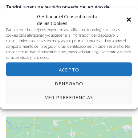
Tendrá lugar una reunión privada del equipo de
investigación de la empresa Talent by Rebs
Gestionar el Consentimiento
de las Cookies
Para ofrecer las mejores experiencias, utilizamos tecnologías como las
cookies para almacenar y/o acceder a la información del dispositivo. El
AÑADIR AL CALENDARIO
consentimiento de estas tecnologías nos permitirá procesar datos como el
comportamiento de navegación o las identificaciones únicas en este sitio. No
consentir o retirar el consentimiento, puede afectar negativamente a ciertas
características y funciones.
DETALLES
ORGANIZADOR
ACEPTO
Carmen Herrera – Talent by
Fecha:
Rebs
27 abril, 2022
DENEGADO
Correo electrónico
Hora:
carmenherrera@rebs-
VER PREFERENCIAS
10:00 am - 2:00 pm
edu.com