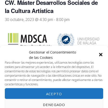
CW. Máster Desarrollos Sociales de
la Cultura Artística
30 octubre, 2023 @ 4:30 pm
-
8:00 pm
Gestionar el Consentimiento
de las Cookies
Para ofrecer las mejores experiencias, utilizamos tecnologías como las
Impartición de la asignatura Cultura Artística y Sociedad
cookies para almacenar y/o acceder a la información del dispositivo. El
Posdigital dentro del marco del «Máster Desarrollos
consentimiento de estas tecnologías nos permitirá procesar datos como el
comportamiento de navegación o las identificaciones únicas en este sitio. No
Sociales de la Cultura Artística» perteneciente a la
consentir o retirar el consentimiento, puede afectar negativamente a ciertas
Facultad de Filosofía y Letras
características y funciones.
ACEPTO
AÑADIR AL CALENDARIO
DENEGADO